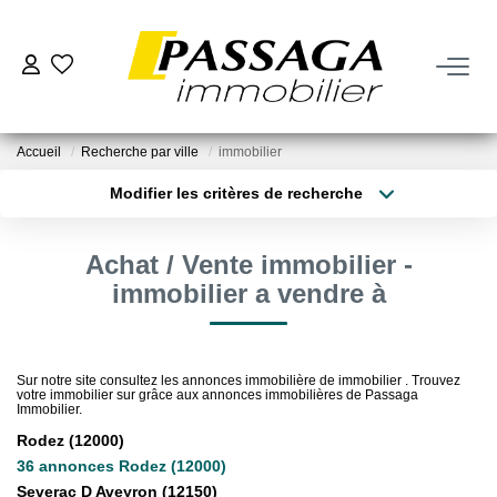
NOS BIENS
Accueil
Recherche par ville
immobilier
À La Vente
Modifier les critères de recherche
À La Location
Type de transaction
Localisation
Acheter
Localisation
Achat / Vente immobilier -
Type de bien
VENDRE
Sélectionnez...
Surface min
immobilier a vendre à
Estimation
Plus de critères
Budget max
Nos Biens Vendus
Sur notre site consultez les annonces immobilière de immobilier . Trouvez
votre immobilier sur grâce aux annonces immobilières de Passaga
Créer une alerte
Immobilier.
Rodez (12000)
FAIRE GÉRER
36 annonces Rodez (12000)
Severac D Aveyron (12150)