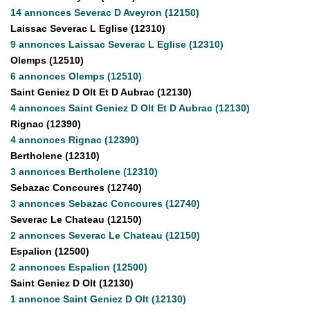
La Gestion Locative
14 annonces Severac D Aveyron (12150)
L'assurance
Laissac Severac L Eglise (12310)
9 annonces Laissac Severac L Eglise (12310)
Nos Biens Loués
Olemps (12510)
6 annonces Olemps (12510)
Saint Geniez D Olt Et D Aubrac (12130)
SYNDIC
4 annonces Saint Geniez D Olt Et D Aubrac (12130)
Rignac (12390)
4 annonces Rignac (12390)
À PROPOS DE NOUS
Bertholene (12310)
3 annonces Bertholene (12310)
Nos Agences
Sebazac Concoures (12740)
Notre Équipe
3 annonces Sebazac Concoures (12740)
Severac Le Chateau (12150)
Nos Témoignages
2 annonces Severac Le Chateau (12150)
Nous Soutenons
Espalion (12500)
Nos Actualités
2 annonces Espalion (12500)
Saint Geniez D Olt (12130)
Nous Rejoindre
1 annonce Saint Geniez D Olt (12130)