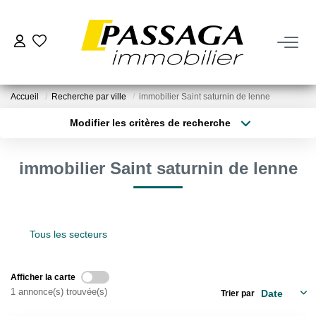
NOS BIENS
Accueil
Recherche par ville
immobilier Saint saturnin de lenne
À La Vente
Modifier les critères de recherche
À La Location
Type de transaction
Localisation
Acheter
Localisation
immobilier Saint saturnin de lenne
Type de bien
VENDRE
Sélectionnez...
Surface min
Estimation
Plus de critères
Budget max
Tous les secteurs
Nos Biens Vendus
Créer une alerte
Afficher la carte
FAIRE GÉRER
1 annonce(s) trouvée(s)
Trier par