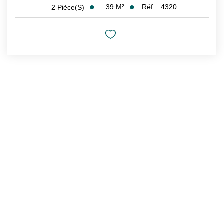
39
M²
Réf :
4320
2
Pièce(s)
CONTACT
CONNEXION