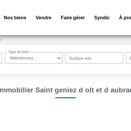
Nos biens
Vendre
Faire gérer
Syndic
À pr
c
Type de bien
Sélectionnez...
Surface min
immobilier Saint geniez d olt et d aubra