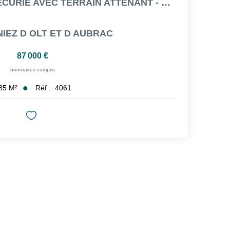
A VENDRE - ANCIENNE ÉCURIE AVEC TERRAIN ATTENANT - 85 M²...
NIEZ D OLT ET D AUBRAC
87 000 €
honoraires compris
Réf :
4061
85
M²