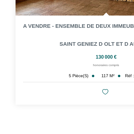
SAINT GENIEZ D OLT ET D
130 000 €
honoraires compris
117
M²
Réf 
5
Pièce(s)