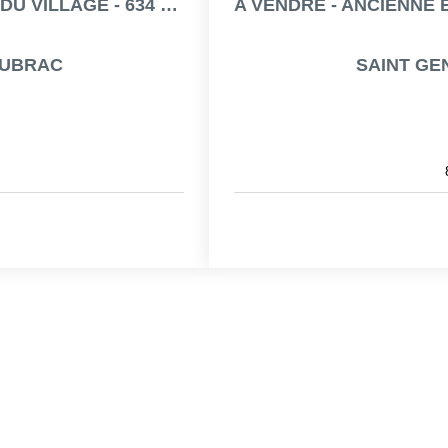
A VENDRE - TERRAIN À BÂTIR AU COEUR DU VILLAGE - 634 M² -...
 AUBRAC
SAINT GE