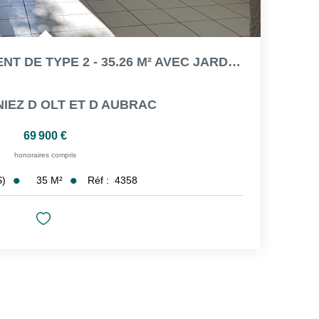
A VENDRE - APPARTEMENT DE TYPE 2 - 35.26 M² AVEC JARDIN...
NIEZ D OLT ET D AUBRAC
69 900 €
honoraires compris
35
M²
Réf :
4358
s)