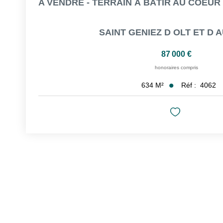
SAINT GENIEZ D OLT ET D
87 000 €
honoraires compris
Réf :
4062
634
M²