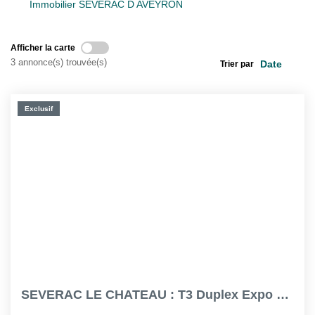
Immobilier SEVERAC D AVEYRON
L'assurance
Nos Biens Loués
Afficher la carte
3 annonce(s) trouvée(s)
Trier par
SYNDIC
Exclusif
À PROPOS DE NOUS
Nos Agences
Notre Équipe
Nos Témoignages
Nous Soutenons
Nos Actualités
Nous Rejoindre
SEVERAC LE CHATEAU : T3 Duplex Expo Sud Dans Quartier...