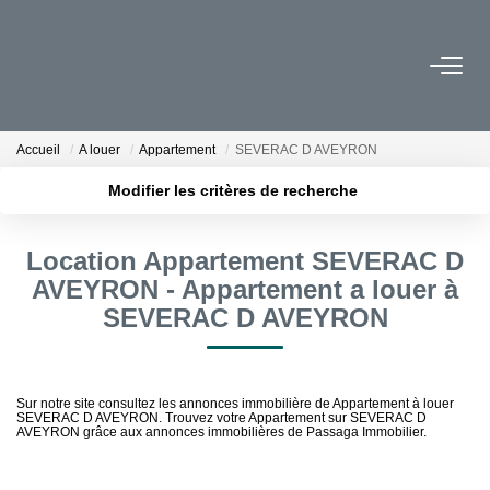
NOS BIENS
Accueil
A louer
Appartement
SEVERAC D AVEYRON
À La Vente
Modifier les critères de recherche
À La Location
Localisation
Type de transaction
Surface min
Location Appartement SEVERAC D
Type de bien
VENDRE
AVEYRON - Appartement a louer à
Plus de critères
Budget max
SEVERAC D AVEYRON
Estimation
Créer une alerte
Nos Biens Vendus
Sur notre site consultez les annonces immobilière de Appartement à louer
SEVERAC D AVEYRON. Trouvez votre Appartement sur SEVERAC D
FAIRE GÉRER
AVEYRON grâce aux annonces immobilières de Passaga Immobilier.
La Gestion Locative