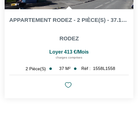
APPARTEMENT RODEZ - 2 PIÈCE(S) - 37.12 M² - TERRASSE DE...
RODEZ
Loyer 413 €/mois
charges comprises
37
M²
Réf :
1558L1558
2
Pièce(s)