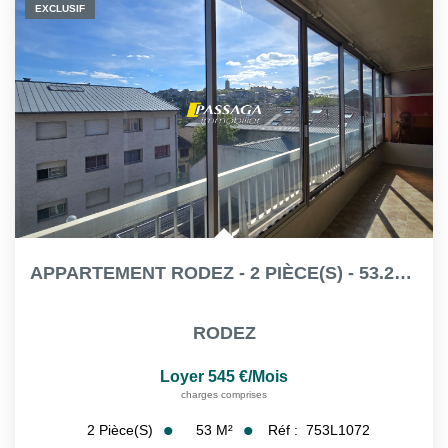
EXCLUSIF
APPARTEMENT RODEZ - 2 PIÈCE(S) - 53.27 M² - BALCON DE 11.58...
RODEZ
Loyer 545 €/mois
charges comprises
53
M²
Réf :
753L1072
2
Pièce(s)