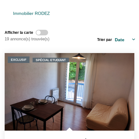
La Gestion Locative
L'assurance
Immobilier RODEZ
Nos Biens Loués
Afficher la carte
19 annonce(s) trouvée(s)
Trier par
SYNDIC
EXCLUSIF
SPÉCIAL ETUDIANT
À PROPOS DE NOUS
Nos Agences
Notre Équipe
Nos Témoignages
Nous Soutenons
Nos Actualités
Nous Rejoindre