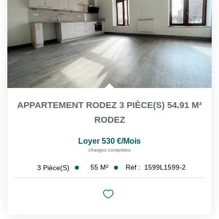
APPARTEMENT RODEZ 3 PIÈCE(S) 54.91 M²
RODEZ
Loyer 530 €/mois
charges comprises
55
M²
Réf :
1599L1599-2
3
Pièce(s)