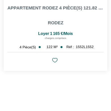
APPARTEMENT RODEZ 4 PIÈCE(S) 121.82 M² - CAVE & GARAGE
RODEZ
Loyer 1 165 €/mois
charges comprises
122
M²
Réf :
1552L1552
4
Pièce(s)