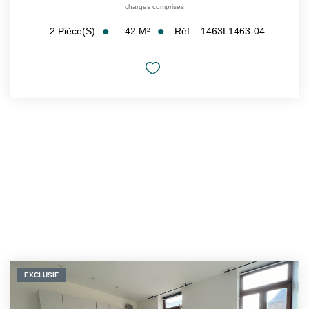
charges comprises
42
M²
Réf :
1463L1463-04
2
Pièce(s)
EXCLUSIF