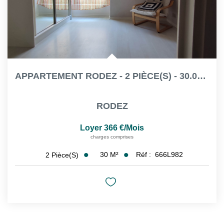
APPARTEMENT RODEZ - 2 PIÈCE(S) - 30.06 M²
RODEZ
Loyer 366 €/mois
charges comprises
30
M²
Réf :
666L982
2
Pièce(s)