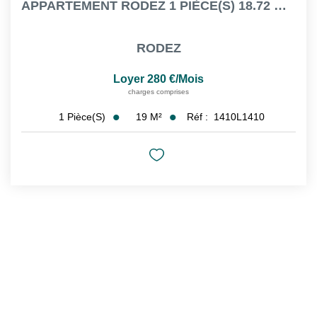
APPARTEMENT RODEZ 1 PIÈCE(S) 18.72 M² MEUBLE - BALCON
CONTACT
RODEZ
CONNEXION
Loyer 280 €/mois
charges comprises
19
M²
Réf :
1410L1410
1
Pièce(s)