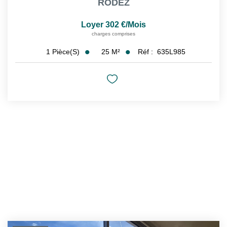
RODEZ
Loyer 302 €/mois
charges comprises
25
M²
Réf :
635L985
1
Pièce(s)