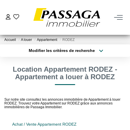
NOS BIENS
Accueil
A louer
Appartement
RODEZ
À La Vente
Modifier les critères de recherche
À La Location
Type de transaction
Localisation
Acheter
Localisation
Location Appartement RODEZ -
Type de bien
VENDRE
Sélectionnez...
Surface min
Appartement a louer à RODEZ
Estimation
Plus de critères
Budget max
Nos Biens Vendus
Sur notre site consultez les annonces immobilière de Appartement à louer
RODEZ. Trouvez votre Appartement sur RODEZ grâce aux annonces
Créer une alerte
immobilières de Passaga Immobilier.
FAIRE GÉRER
Achat / Vente Appartement RODEZ