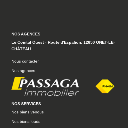
La Gestion Locative
L'assurance
Nos Biens Loués
NOS AGENCES
SYNDIC
Le Comtal Ouest - Route d'Espalion, 12850 ONET-LE-
CHÂTEAU
À PROPOS DE NOUS
Nous contacter
Nos agences
Nos Agences
Notre Équipe
Nos Témoignages
Nous Soutenons
NOS SERVICES
Nos Actualités
Nos biens vendus
Nous Rejoindre
Nos biens loués