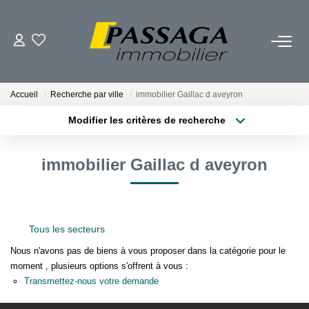
NOS BIENS
Accueil
Recherche par ville
immobilier Gaillac d aveyron
À La Vente
Modifier les critères de recherche
À La Location
Localisation
Type de transaction
Surface min
immobilier Gaillac d aveyron
Type de bien
VENDRE
Plus de critères
Budget max
Estimation
Créer une alerte
Nos Biens Vendus
Tous les secteurs
Nous n'avons pas de biens à vous proposer dans la catégorie pour le
moment , plusieurs options s'offrent à vous :
FAIRE GÉRER
Transmettez-nous votre demande
La Gestion Locative