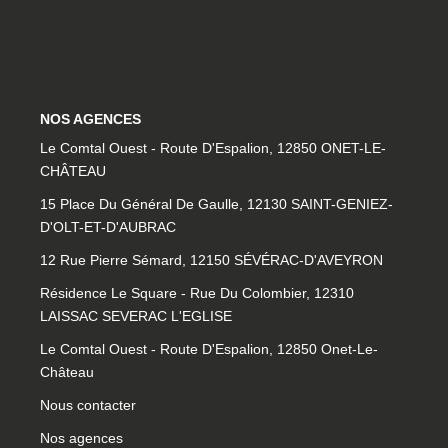
L'assurance
Nos Biens Loués
NOS AGENCES
SYNDIC
Le Comtal Ouest - Route D'Espalion, 12850 ONET-LE-
CHÂTEAU
À PROPOS DE NOUS
15 Place Du Général De Gaulle, 12130 SAINT-GENIEZ-
Nos Agences
D'OLT-ET-D'AUBRAC
Notre Équipe
12 Rue Pierre Sémard, 12150 SÉVÉRAC-D'AVEYRON
Nos Témoignages
Résidence Le Square - Rue Du Colombier, 12310
LAISSAC SEVERAC L'EGLISE
Nous Soutenons
Le Comtal Ouest - Route D'Espalion, 12850 Onet-Le-
Nos Actualités
Château
Nous Rejoindre
Nous contacter
Nos agences