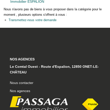
Immobilier ESPALION
La Gestion Locative
Nous n'avons pas de biens à vous proposer dans la catégorie pour le
L'assurance
moment , plusieurs options s'offrent à vous :
Nos Biens Loués
Transmettez-nous votre demande
SYNDIC
À PROPOS DE NOUS
NOS AGENCES
Nos Agences
Le Comtal Ouest - Route d'Espalion, 12850 ONET-LE-
Notre Équipe
CHÂTEAU
Nos Témoignages
Nous contacter
Nous Soutenons
Nos agences
Nos Actualités
Nous Rejoindre