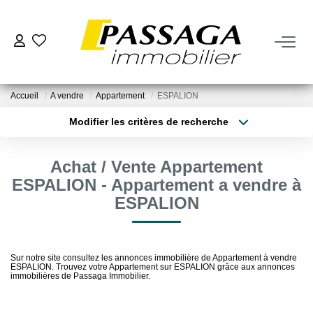
NOS BIENS
Accueil
A vendre
Appartement
ESPALION
À La Vente
Modifier les critères de recherche
À La Location
Type de transaction
Localisation
Acheter
Localisation
Achat / Vente Appartement
Type de bien
VENDRE
Sélectionnez...
Surface min
ESPALION - Appartement a vendre à
ESPALION
Estimation
Plus de critères
Budget max
Nos Biens Vendus
Créer une alerte
Sur notre site consultez les annonces immobilière de Appartement à vendre
ESPALION. Trouvez votre Appartement sur ESPALION grâce aux annonces
immobilières de Passaga Immobilier.
FAIRE GÉRER