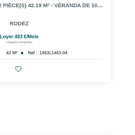
APPARTEMENT RODEZ 2 PIÈCE(S) 42.19 M² - VÉRANDA DE 10.76 M²
RODEZ
Loyer 483 €/mois
charges comprises
42
M²
Réf :
1463L1463-04