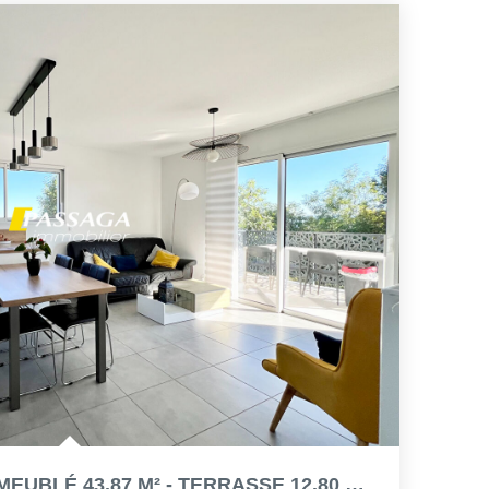
APPARTEMENT LUC T2 MEUBLÉ 43.87 M² - TERRASSE 12.80 M² -...