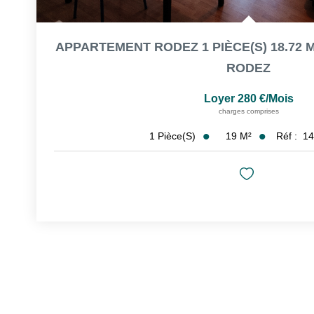
APPARTEMENT RODEZ 1 PIÈCE(S) 18.72 
RODEZ
Loyer 280 €/mois
charges comprises
19
M²
Réf :
14
1
Pièce(s)