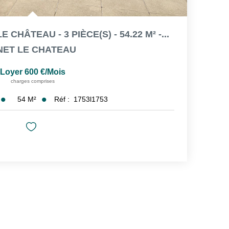
HÂTEAU - 3 PIÈCE(S) - 54.22 M² -...
NET LE CHATEAU
Loyer 600 €/mois
charges comprises
54
M²
Réf :
1753l1753