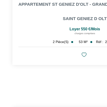
SAINT GENIEZ D OLT
Loyer 550 €/mois
charges comprises
53
M²
Réf :
2
2
Pièce(s)