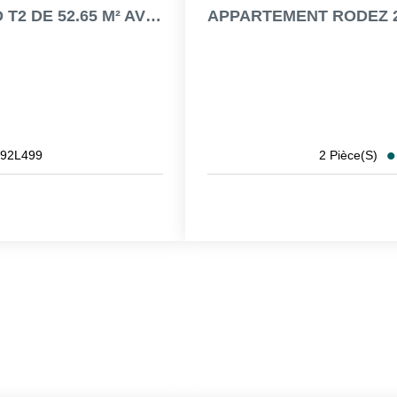
APPARTEMENT ST GENIEZ D'OLT - GRAND T2 DE 52.65 M² AVEC UNE...
92L499
2
Pièce(s)