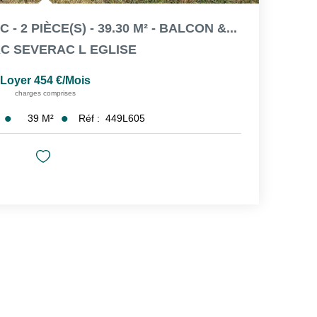
 2 PIÈCE(S) - 39.30 M² - BALCON &...
C SEVERAC L EGLISE
Loyer 454 €/mois
charges comprises
39
M²
Réf :
449L605