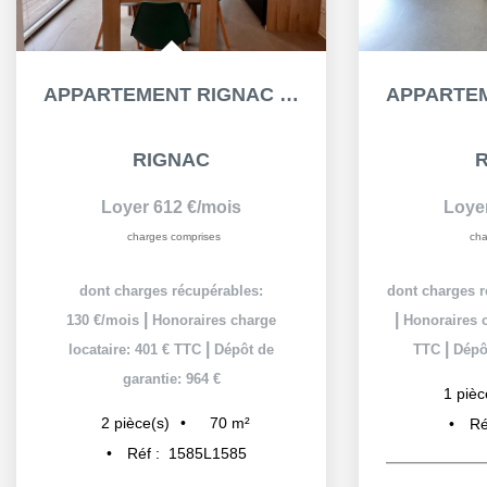
APPARTEMENT RIGNAC 1 PIÈCE(S) MEUBLÉ DE 26.41 M²
RIGNAC
Loyer 325 €/mois
Loye
charges comprises
cha
dont charges récupérables: 61 €/mois
dont charges r
|
|
Honoraires charge locataire: 203 €
Honoraires c
|
|
TTC
Dépôt de garantie: 528 €
TTC
Dépôt
26
m²
1
pièce(s)
1
pièc
Réf :
1524L1524
Ré