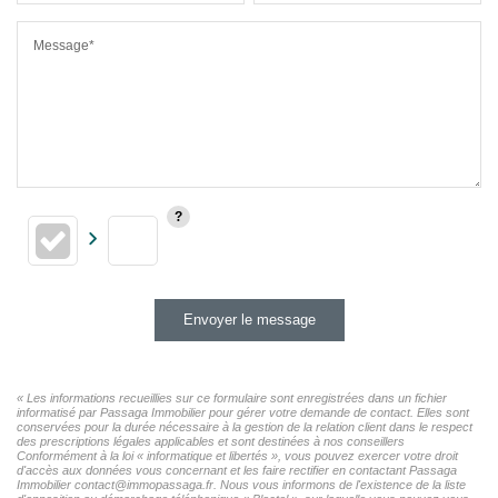
Message*
Envoyer le message
« Les informations recueillies sur ce formulaire sont enregistrées dans un fichier
informatisé par Passaga Immobilier pour gérer votre demande de contact. Elles sont
conservées pour la durée nécessaire à la gestion de la relation client dans le respect
des prescriptions légales applicables et sont destinées à nos conseillers
Conformément à la loi « informatique et libertés », vous pouvez exercer votre droit
d'accès aux données vous concernant et les faire rectifier en contactant Passaga
Immobilier contact@immopassaga.fr. Nous vous informons de l'existence de la liste