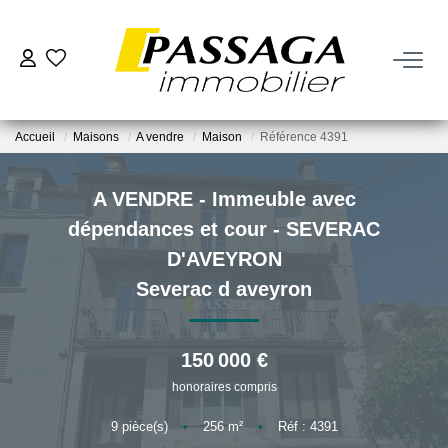
NOS BIENS
Accueil
Maisons
A vendre
Maison
Référence 4391
À La Vente
À La Location
A VENDRE - Immeuble avec
dépendances et cour - SEVERAC
VENDRE
D'AVEYRON
Severac d aveyron
Estimation
Nos Biens Vendus
150 000 €
honoraires compris
FAIRE GÉRER
9
pièce(s)
•
256
m²
•
Réf : 4391