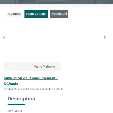
La Gestion Locative
L'assurance
A vendre
Visite Virtuelle
Nouveauté
Nos Biens Loués
SYNDIC
À PROPOS DE NOUS
Nos Agences
Photos
Visite Virtuelle
Notre Équipe
Simulation de remboursement :
Nos Témoignages
NC/mois
Nous Soutenons
pendant 20 ans à 0% avec un apport de 15 000 €
Nos Actualités
Description
Nous Rejoindre
Réf : 4391