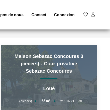
opos de nous
Contact
Connexion
Maison Sebazac Concoures 3
pièce(s) - Cour privative
Sebazac Concoures
Loué
83
m²
3
pièce(s)
Réf :
1638L1638