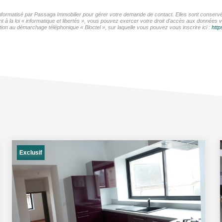
 informatisé par Passaga Immobilier pour gérer votre demande de contact. Elles sont conservée
 à la loi « informatique et libertés », vous pouvez exercer votre droit d'accès aux données v
ion au démarchage téléphonique « Bloctel », sur laquelle vous pouvez vous inscrire ici :
http
Exclusif