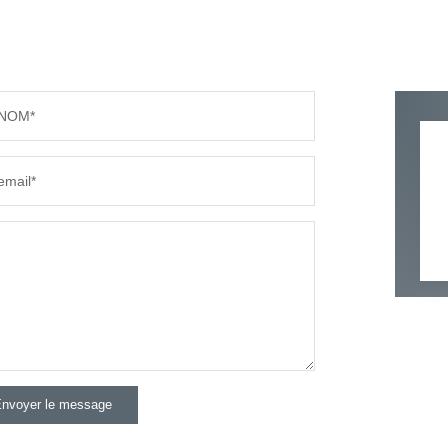
NOM*
email*
nvoyer le message