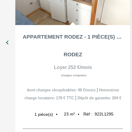
APPARTEMENT RODEZ - 1 PIÈCE(S) - 23.15 M²
RODEZ
Loyer 252 €/mois
charges comprises
|
dont charges récupérables: 48 €/mois
Honoraires
|
charge locataire: 178 € TTC
Dépôt de garantie: 204 €
23
m²
Réf :
922L1295
1
pièce(s)