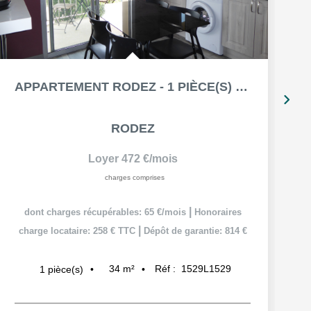
APPARTEMENT RODEZ - 1 PIÈCE(S) MEUBLE - 34.38 M² - BALCON...
RODEZ
Loyer 472 €/mois
charges comprises
|
dont charges récupérables: 65 €/mois
Honoraires
|
charge locataire: 258 € TTC
Dépôt de garantie: 814 €
34
m²
Réf :
1529L1529
1
pièce(s)