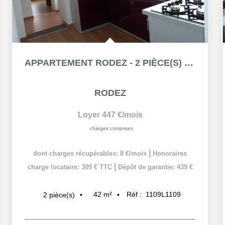
APPARTEMENT RODEZ - 2 PIÈCE(S) - 42.32 M²
RODEZ
Loyer 447 €/mois
charges comprises
|
dont charges récupérables: 8 €/mois
Honoraires
|
charge locataire: 309 € TTC
Dépôt de garantie: 439 €
42
m²
Réf :
1109L1109
2
pièce(s)