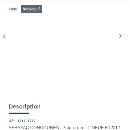
La Gestion Locative
Loué
Nouveauté
L'assurance
Nos Biens Loués
SYNDIC
À PROPOS DE NOUS
Nos Agences
Notre Équipe
Nos Témoignages
Nous Soutenons
Description
Nos Actualités
Nous Rejoindre
Réf : 1717L1717
SEBAZAC CONCOURES : Produit rare T2 NEUF RT2012