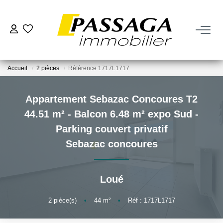
NOS BIENS
Accueil
2 pièces
Référence 1717L1717
À La Vente
À La Location
Appartement Sebazac Concoures T2
44.51 m² - Balcon 6.48 m² expo Sud -
VENDRE
Parking couvert privatif
Sebazac concoures
Estimation
Nos Biens Vendus
Loué
2
pièce(s)
•
44
m²
•
Réf : 1717L1717
FAIRE GÉRER