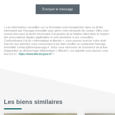
Envoyer le message
« Les informations recueillies sur ce formulaire sont enregistrées dans un fichier
informatisé par Passaga Immobilier pour gérer votre demande de contact. Elles sont
conservées pour la durée nécessaire à la gestion de la relation client dans le respect
des prescriptions légales applicables et sont destinées à nos conseillers
Conformément à la loi « informatique et libertés », vous pouvez exercer votre droit
d'accès aux données vous concernant et les faire rectifier en contactant Passaga
Immobilier contact@immopassaga.fr. Nous vous informons de l'existence de la liste
d'opposition au démarchage téléphonique « Bloctel », sur laquelle vous pouvez vous
inscrire ici :
https://www.bloctel.gouv.fr/
»
Les biens similaires