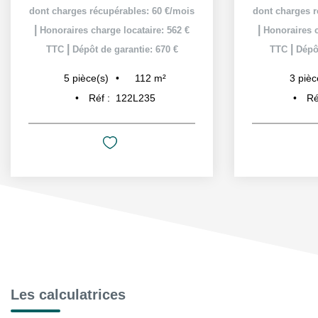
dont charges récupérables: 60 €/mois
dont charges r
|
|
Honoraires charge locataire: 562 €
Honoraires c
|
|
TTC
Dépôt de garantie: 670 €
TTC
Dépôt
112
m²
5
pièce(s)
3
pièc
Réf :
122L235
Ré
Les calculatrices