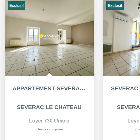
Exclusif
Exclusif
APPARTEMENT SEVERAC LE CHATEAU - 5 PIÈCE(S) - 112.4 M² -...
SEVERAC LE CHATEAU
SEVERA
Loyer 730 €/mois
Loye
charges comprises
cha