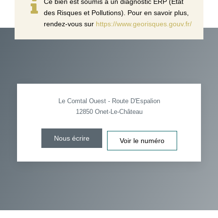
Ce bien est soumis à un diagnostic ERP (État
des Risques et Pollutions). Pour en savoir plus,
rendez-vous sur
https://www.georisques.gouv.fr/
Le Comtal Ouest - Route D'Espalion
12850
Onet-Le-Château
Nous écrire
Voir le numéro