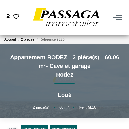
NOS BIENS
Accueil
2 pièces
Référence 9L20
À La Vente
À La Location
Appartement RODEZ - 2 pièce(s) - 60.06
m²- Cave et garage
VENDRE
Rodez
Estimation
Loué
Nos Biens Vendus
2
pièce(s)
•
60
m²
•
Réf : 9L20
FAIRE GÉRER