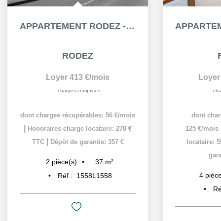
APPARTEMENT RODEZ - 2 PIÈCE(S) - 37.12 M² - TERRASSE DE...
RODEZ
Loyer 413 €/mois
Loyer
charges comprises
cha
dont charges récupérables: 56 €/mois
dont char
|
Honoraires charge locataire: 278 €
125 €/mois
|
TTC
Dépôt de garantie: 357 €
locataire: 
gara
37
m²
2
pièce(s)
4
pièce
Réf :
1558L1558
Ré