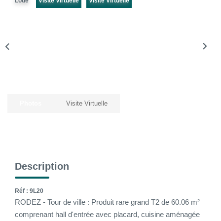
Loué
Visite Virtuelle
Visite Virtuelle
La Gestion Locative
L'assurance
Nos Biens Loués
SYNDIC
À PROPOS DE NOUS
Photos
Visite Virtuelle
Nos Agences
Notre Équipe
Nos Témoignages
Description
Nous Soutenons
Nos Actualités
Réf : 9L20
RODEZ - Tour de ville : Produit rare grand T2 de 60.06 m²
Nous Rejoindre
comprenant hall d'entrée avec placard, cuisine aménagée