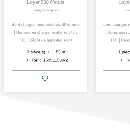
Loyer 530 €/mois
Loye
charges comprises
cha
dont charges récupérables: 40 €/mois
dont charges r
|
|
Honoraires charge locataire: 373 €
Honoraires c
|
|
TTC
Dépôt de garantie: 490 €
TTC
Dépôt
55
m²
3
pièce(s)
1
pièc
Réf :
1599L1599-2
R