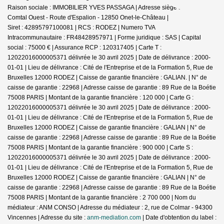
Raison sociale : IMMOBILIER YVES PASSAGA | Adresse siège social : Le
Comtal Ouest - Route d'Espalion - 12850 Onet-le-Château |
Siret : 42895797100081 | RCS : RODEZ | Numero TVA
Intracommunautaire : FR48428957971 | Forme juridique : SAS | Capital
social : 75000 € | Assurance RCP : 120317405 |
Carte T :
12022016000005371 délivrée le 30 avril 2025 | Date de délivrance : 2000-
01-01 | Lieu de délivrance : Cité de l'Entreprise et de la Formation 5, Rue de
Bruxelles 12000 RODEZ | Caisse de garantie financière : GALIAN. | N° de
caisse de garantie : 22968 | Adresse caisse de garantie : 89 Rue de la Boétie
75008 PARIS | Montant de la garantie financière : 120 000 | Carte G :
12022016000005371 délivrée le 30 avril 2025 | Date de délivrance : 2000-
01-01 | Lieu de délivrance : Cité de l'Entreprise et de la Formation 5, Rue de
Bruxelles 12000 RODEZ | Caisse de garantie financière : GALIAN | N° de
caisse de garantie : 22968 | Adresse caisse de garantie : 89 Rue de la Boétie
75008 PARIS | Montant de la garantie financière : 900 000 | Carte S :
12022016000005371 délivrée le 30 avril 2025 | Date de délivrance : 2000-
01-01 | Lieu de délivrance : Cité de l'Entreprise et de la Formation 5, Rue de
Bruxelles 12000 RODEZ | Caisse de garantie financière : GALIAN | N° de
caisse de garantie : 22968 | Adresse caisse de garantie : 89 Rue de la Boétie
75008 PARIS | Montant de la garantie financière : 2 700 000 | Nom du
médiateur : ANM CONSO | Adresse du médiateur : 2, rue de Colmar - 94300
Vincennes | Adresse du site :
anm-mediation.com
| Date d'obtention du label :