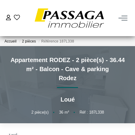
NOS BIENS
Accueil
2 pièces
Référence 187L338
À La Vente
À La Location
Appartement RODEZ - 2 pièce(s) - 36.44
m² - Balcon - Cave & parking
VENDRE
Rodez
Estimation
Loué
Nos Biens Vendus
2
pièce(s)
•
36
m²
•
Réf : 187L338
FAIRE GÉRER