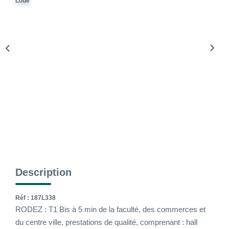
Loué
La Gestion Locative
L'assurance
Nos Biens Loués
SYNDIC
À PROPOS DE NOUS
Nos Agences
Notre Équipe
Nos Témoignages
Description
Nous Soutenons
Nos Actualités
Réf : 187L338
RODEZ : T1 Bis à 5 min de la faculté, des commerces et
Nous Rejoindre
du centre ville, prestations de qualité, comprenant : hall