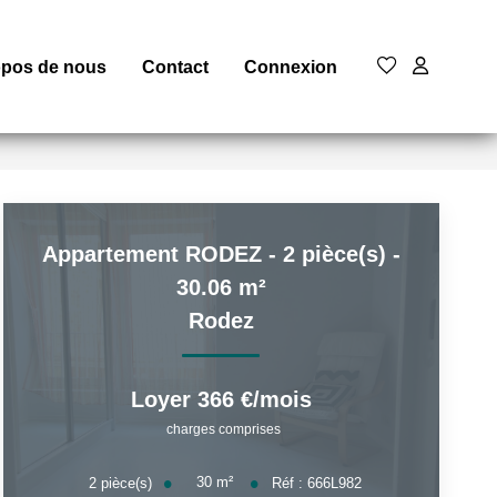
opos de nous
Contact
Connexion
Appartement RODEZ - 2 pièce(s) -
30.06 m²
Rodez
Loyer 366 €/mois
charges comprises
30
m²
2
pièce(s)
Réf :
666L982