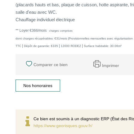
(placards hauts et bas, plaque de cuisson, hotte aspirante, f
salle d'eau avec WC.
Chauffage individuel électrique
**
Loyer €366/mois
charges comprises
dont charges récupérables: €31/mois (Provisionnelles mensuelles avec régularisation 
|
|
|
TTC
Dépôt de garantie: €335
12000 RODEZ
Surface habitable: 30.06m²
Comparer ce bien
Imprimer
Nos honoraires
Ce bien est soumis à un diagnostic ERP (État des Ris
https://www.georisques.gouv.fr/