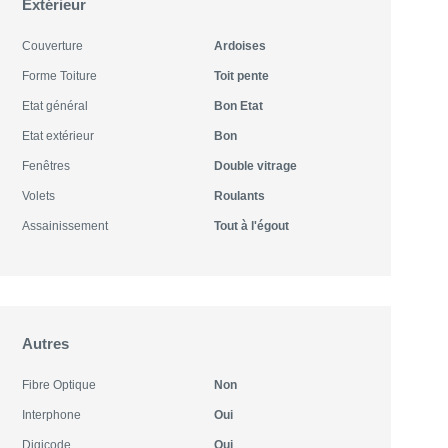
Extérieur
Couverture
Ardoises
Forme Toiture
Toit pente
Etat général
Bon Etat
Etat extérieur
Bon
Fenêtres
Double vitrage
Volets
Roulants
Assainissement
Tout à l'égout
Autres
Fibre Optique
Non
Interphone
Oui
Digicode
Oui