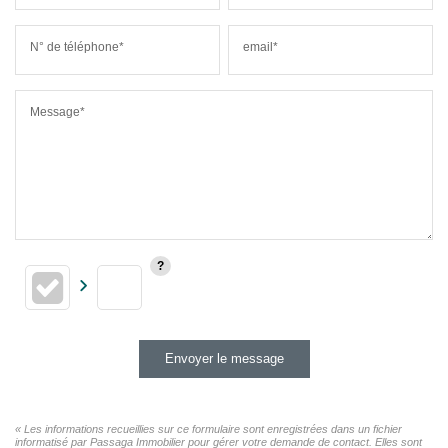
N° de téléphone*
email*
Message*
Envoyer le message
« Les informations recueillies sur ce formulaire sont enregistrées dans un fichier
informatisé par Passaga Immobilier pour gérer votre demande de contact. Elles sont