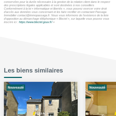
conservées pour la durée nécessaire à la gestion de la relation client dans le respect
des prescriptions légales applicables et sont destinées à nos conseillers
Conformément à la loi « informatique et libertés », vous pouvez exercer votre droit
d'accès aux données vous concernant et les faire rectifier en contactant Passaga
Immobilier contact@immopassaga.fr. Nous vous informons de l'existence de la liste
d'opposition au démarchage téléphonique « Bloctel », sur laquelle vous pouvez vous
inscrire ici :
https://www.bloctel.gouv.fr/
»
Les biens similaires
Nouveauté
Nouveauté