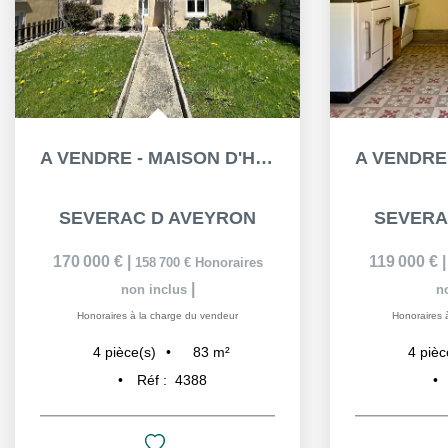
A VENDRE - MAISON D'HABITATION AVEC JARDIN - SEVERAC...
SEVERAC D AVEYRON
SEVERA
170 000 €
|
119 000 €
158 700 €
Honoraires
|
non inclus
n
Honoraires à la charge du vendeur
Honoraires 
83
m²
4
pièce(s)
4
pièc
Réf :
4388