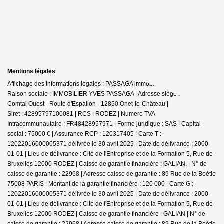
Mentions légales
Affichage des informations légales : PASSAGA immobilier - Onet-le-Château |
Raison sociale : IMMOBILIER YVES PASSAGA | Adresse siège social : Le
Comtal Ouest - Route d'Espalion - 12850 Onet-le-Château |
Siret : 42895797100081 | RCS : RODEZ | Numero TVA
Intracommunautaire : FR48428957971 | Forme juridique : SAS | Capital
social : 75000 € | Assurance RCP : 120317405 |
Carte T :
12022016000005371 délivrée le 30 avril 2025 | Date de délivrance : 2000-
01-01 | Lieu de délivrance : Cité de l'Entreprise et de la Formation 5, Rue de
Bruxelles 12000 RODEZ | Caisse de garantie financière : GALIAN. | N° de
caisse de garantie : 22968 | Adresse caisse de garantie : 89 Rue de la Boétie
75008 PARIS | Montant de la garantie financière : 120 000 | Carte G :
12022016000005371 délivrée le 30 avril 2025 | Date de délivrance : 2000-
01-01 | Lieu de délivrance : Cité de l'Entreprise et de la Formation 5, Rue de
Bruxelles 12000 RODEZ | Caisse de garantie financière : GALIAN | N° de
caisse de garantie : 22968 | Adresse caisse de garantie : 89 Rue de la Boétie