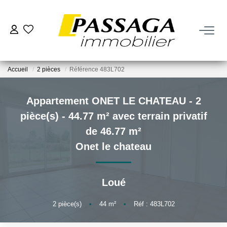
NOS BIENS
Accueil
2 pièces
Référence 483L702
À La Vente
À La Location
Appartement ONET LE CHATEAU - 2
pièce(s) - 44.77 m² avec terrain privatif
VENDRE
de 46.77 m²
Onet le chateau
Estimation
Nos Biens Vendus
Loué
2
pièce(s)
•
44
m²
•
Réf : 483L702
FAIRE GÉRER