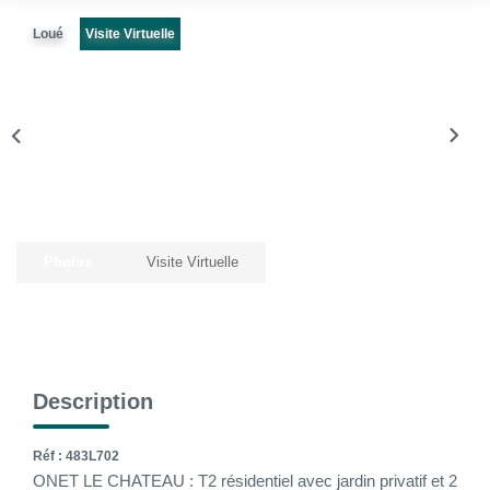
La Gestion Locative
Loué
Visite Virtuelle
L'assurance
Nos Biens Loués
SYNDIC
À PROPOS DE NOUS
Photos
Visite Virtuelle
Nos Agences
Notre Équipe
Nos Témoignages
Nous Soutenons
Description
Nos Actualités
Nous Rejoindre
Réf : 483L702
ONET LE CHATEAU : T2 résidentiel avec jardin privatif et 2