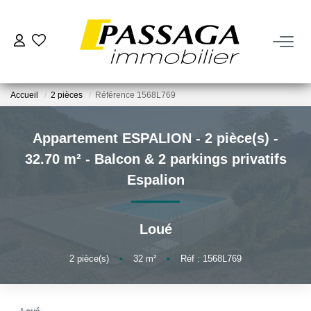
NOS BIENS
Accueil
2 pièces
Référence 1568L769
À La Vente
À La Location
Appartement ESPALION - 2 pièce(s) -
32.70 m² - Balcon & 2 parkings privatifs
VENDRE
Espalion
Estimation
Loué
Nos Biens Vendus
2
pièce(s)
•
32
m²
•
Réf : 1568L769
FAIRE GÉRER