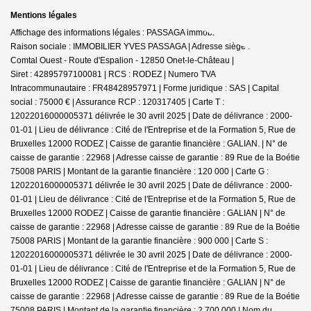
Mentions légales
Affichage des informations légales : PASSAGA immobilier - Onet-le-Château |
Raison sociale : IMMOBILIER YVES PASSAGA | Adresse siège social : Le
Comtal Ouest - Route d'Espalion - 12850 Onet-le-Château |
Siret : 42895797100081 | RCS : RODEZ | Numero TVA
Intracommunautaire : FR48428957971 | Forme juridique : SAS | Capital
social : 75000 € | Assurance RCP : 120317405 |
Carte T :
12022016000005371 délivrée le 30 avril 2025 | Date de délivrance : 2000-
01-01 | Lieu de délivrance : Cité de l'Entreprise et de la Formation 5, Rue de
Bruxelles 12000 RODEZ | Caisse de garantie financière : GALIAN. | N° de
caisse de garantie : 22968 | Adresse caisse de garantie : 89 Rue de la Boétie
75008 PARIS | Montant de la garantie financière : 120 000 | Carte G :
12022016000005371 délivrée le 30 avril 2025 | Date de délivrance : 2000-
01-01 | Lieu de délivrance : Cité de l'Entreprise et de la Formation 5, Rue de
Bruxelles 12000 RODEZ | Caisse de garantie financière : GALIAN | N° de
caisse de garantie : 22968 | Adresse caisse de garantie : 89 Rue de la Boétie
75008 PARIS | Montant de la garantie financière : 900 000 | Carte S :
12022016000005371 délivrée le 30 avril 2025 | Date de délivrance : 2000-
01-01 | Lieu de délivrance : Cité de l'Entreprise et de la Formation 5, Rue de
Bruxelles 12000 RODEZ | Caisse de garantie financière : GALIAN | N° de
caisse de garantie : 22968 | Adresse caisse de garantie : 89 Rue de la Boétie
75008 PARIS | Montant de la garantie financière : 2 700 000 | Nom du