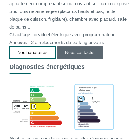
appartement comprenant séjour ouvrant sur balcon exposé
Sud, cuisine aménagée (placards hauts et bas, hotte,
CONTACT
plaque de cuisson, frigidaire), chambre avec placard, salle
de bains...
CONNEXION
Chauffage individuel électrique avec programmateur
Annexes : 2 emplacements de parking privatifs.
Nos honoraires
Nous contacter
Diagnostics énergétiques
Montant estimé des dépenses annuelles d'énergie pour un