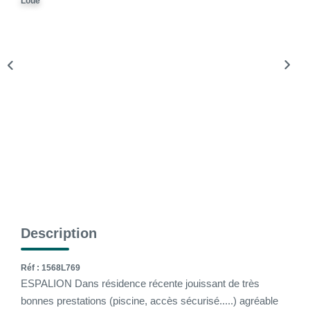
Loué
La Gestion Locative
L'assurance
Nos Biens Loués
SYNDIC
À PROPOS DE NOUS
Nos Agences
Notre Équipe
Nos Témoignages
Description
Nous Soutenons
Nos Actualités
Réf : 1568L769
ESPALION Dans résidence récente jouissant de très
Nous Rejoindre
bonnes prestations (piscine, accès sécurisé.....) agréable