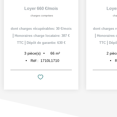
Loyer 660 €/mois
Loye
charges comprises
cha
dont charges récupérables: 30 €/mois
dont charges r
|
|
Honoraires charge locataire: 387 €
Honoraires c
|
|
TTC
Dépôt de garantie: 630 €
TTC
Dépôt
66
m²
3
pièce(s)
2
pièc
Réf :
1710L1710
R