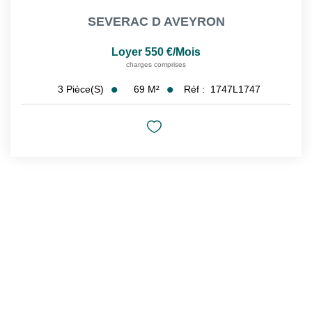
SEVERAC D AVEYRON
CONTACT
Loyer 550 €/mois
charges comprises
CONNEXION
69
M²
Réf :
1747L1747
3
Pièce(s)