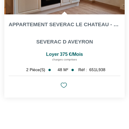
APPARTEMENT SEVERAC LE CHATEAU - 2 PIÈCE(S) - 47.60 M²
SEVERAC D AVEYRON
Loyer 375 €/mois
charges comprises
48
M²
Réf :
651L938
2
Pièce(s)