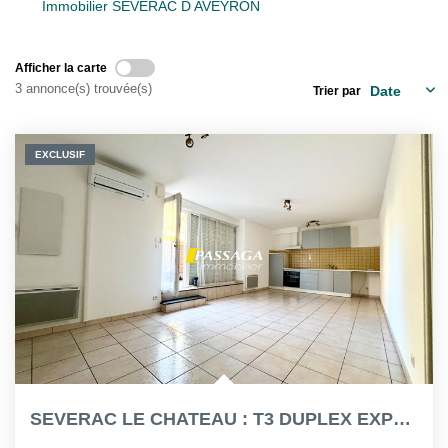
Immobilier SEVERAC D AVEYRON
La Gestion Locative
L'assurance
Afficher la carte
Nos Biens Loués
3 annonce(s) trouvée(s)
Trier par
SYNDIC
EXCLUSIF
À PROPOS DE NOUS
Nos Agences
Notre Équipe
Nos Témoignages
Nous Soutenons
Nos Actualités
SEVERAC LE CHATEAU : T3 DUPLEX EXPO SUD DANS QUARTIER...
Nous Rejoindre