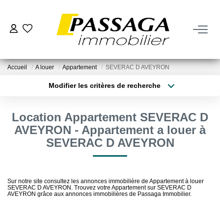
NOS BIENS
Accueil
A louer
Appartement
SEVERAC D AVEYRON
À La Vente
Modifier les critères de recherche
À La Location
Type de transaction
Localisation
Acheter
Localisation
Location Appartement SEVERAC D
Type de bien
VENDRE
Sélectionnez...
Surface min
AVEYRON - Appartement a louer à
SEVERAC D AVEYRON
Estimation
Plus de critères
Budget max
Nos Biens Vendus
Créer une alerte
Sur notre site consultez les annonces immobilière de Appartement à louer
SEVERAC D AVEYRON. Trouvez votre Appartement sur SEVERAC D
AVEYRON grâce aux annonces immobilières de Passaga Immobilier.
FAIRE GÉRER