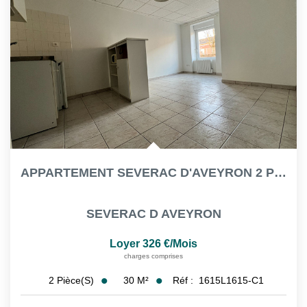
APPARTEMENT SEVERAC D'AVEYRON 2 PIÈCE(S) 30.25 M²
SEVERAC D AVEYRON
Loyer 326 €/mois
charges comprises
30
M²
Réf :
1615L1615-C1
2
Pièce(s)