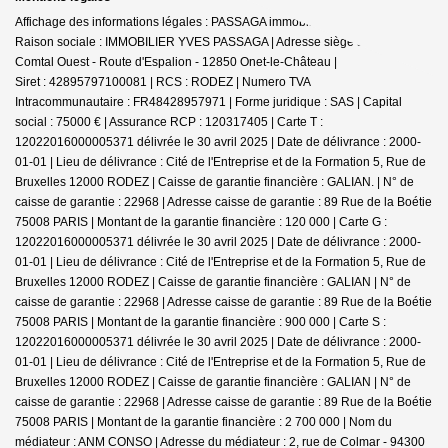
Affichage des informations légales : PASSAGA immobilier - Onet-le-Château |
Raison sociale : IMMOBILIER YVES PASSAGA | Adresse siège social : Le
Comtal Ouest - Route d'Espalion - 12850 Onet-le-Château |
Siret : 42895797100081 | RCS : RODEZ | Numero TVA
Intracommunautaire : FR48428957971 | Forme juridique : SAS | Capital
social : 75000 € | Assurance RCP : 120317405 |
Carte T :
12022016000005371 délivrée le 30 avril 2025 | Date de délivrance : 2000-
01-01 | Lieu de délivrance : Cité de l'Entreprise et de la Formation 5, Rue de
Bruxelles 12000 RODEZ | Caisse de garantie financière : GALIAN. | N° de
caisse de garantie : 22968 | Adresse caisse de garantie : 89 Rue de la Boétie
75008 PARIS | Montant de la garantie financière : 120 000 | Carte G :
12022016000005371 délivrée le 30 avril 2025 | Date de délivrance : 2000-
01-01 | Lieu de délivrance : Cité de l'Entreprise et de la Formation 5, Rue de
Bruxelles 12000 RODEZ | Caisse de garantie financière : GALIAN | N° de
caisse de garantie : 22968 | Adresse caisse de garantie : 89 Rue de la Boétie
75008 PARIS | Montant de la garantie financière : 900 000 | Carte S :
12022016000005371 délivrée le 30 avril 2025 | Date de délivrance : 2000-
01-01 | Lieu de délivrance : Cité de l'Entreprise et de la Formation 5, Rue de
Bruxelles 12000 RODEZ | Caisse de garantie financière : GALIAN | N° de
caisse de garantie : 22968 | Adresse caisse de garantie : 89 Rue de la Boétie
75008 PARIS | Montant de la garantie financière : 2 700 000 | Nom du
médiateur : ANM CONSO | Adresse du médiateur : 2, rue de Colmar - 94300