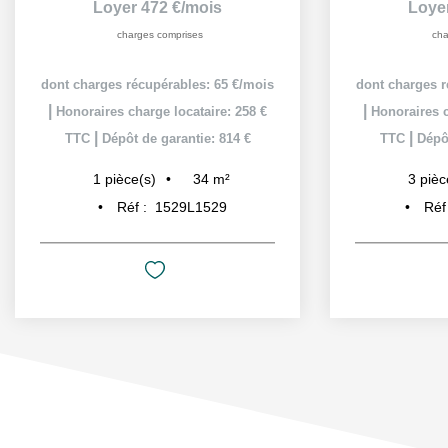
Loyer 472 €/mois
Loye
charges comprises
cha
dont charges récupérables: 65 €/mois
dont charges r
|
|
Honoraires charge locataire: 258 €
Honoraires c
|
|
TTC
Dépôt de garantie: 814 €
TTC
Dépôt
34
m²
1
pièce(s)
3
pièc
Réf :
1529L1529
Réf