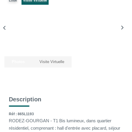
Loué
Visite Virtuelle
La Gestion Locative
L'assurance
Nos Biens Loués
SYNDIC
À PROPOS DE NOUS
Photos
Visite Virtuelle
Nos Agences
Notre Équipe
Nos Témoignages
Description
Nous Soutenons
Nos Actualités
Réf : 865L1193
RODEZ-GOURGAN - T1 Bis lumineux, dans quartier
Nous Rejoindre
résidentiel, comprenant : hall d'entrée avec placard, séjour