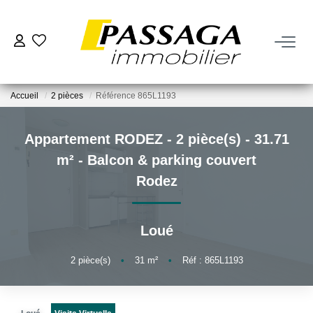
NOS BIENS
Accueil
2 pièces
Référence 865L1193
À La Vente
À La Location
Appartement RODEZ - 2 pièce(s) - 31.71
m² - Balcon & parking couvert
VENDRE
Rodez
Estimation
Loué
Nos Biens Vendus
2
pièce(s)
•
31
m²
•
Réf : 865L1193
FAIRE GÉRER