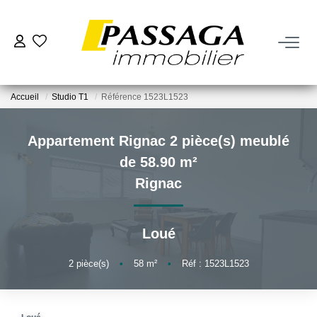
NOS BIENS
Accueil
Studio T1
Référence 1523L1523
À La Vente
À La Location
Appartement Rignac 2 pièce(s) meublé
de 58.90 m²
VENDRE
Rignac
Estimation
Loué
Nos Biens Vendus
2
pièce(s)
•
58
m²
•
Réf : 1523L1523
FAIRE GÉRER