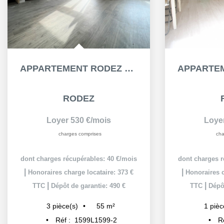
APPARTEMENT RODEZ 3 PIÈCE(S) 54.91 M²
RODEZ
Loyer 530 €/mois
Loye
charges comprises
cha
dont charges récupérables: 40 €/mois
dont charges r
|
|
Honoraires charge locataire: 373 €
Honoraires c
|
|
TTC
Dépôt de garantie: 490 €
TTC
Dépôt
55
m²
3
pièce(s)
1
pièc
Réf :
1599L1599-2
R