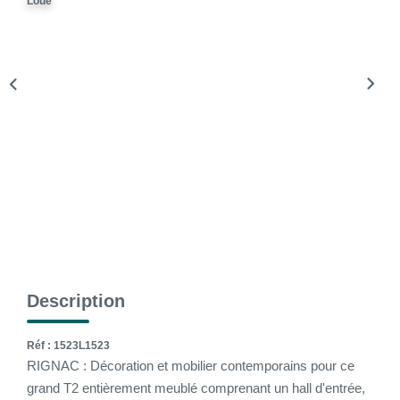
Loué
La Gestion Locative
L'assurance
Nos Biens Loués
SYNDIC
À PROPOS DE NOUS
Nos Agences
Notre Équipe
Nos Témoignages
Description
Nous Soutenons
Nos Actualités
Réf : 1523L1523
RIGNAC : Décoration et mobilier contemporains pour ce
Nous Rejoindre
grand T2 entièrement meublé comprenant un hall d'entrée,