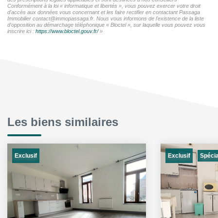
Conformément à la loi « informatique et libertés », vous pouvez exercer votre droit
d'accès aux données vous concernant et les faire rectifier en contactant Passaga
Immobilier contact@immopassaga.fr. Nous vous informons de l'existence de la liste
d'opposition au démarchage téléphonique « Bloctel », sur laquelle vous pouvez vous
inscrire ici :
https://www.bloctel.gouv.fr/
»
Les biens similaires
Exclusif
Exclusif
Spécia