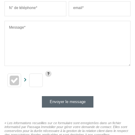
N° de téléphone*
email*
Message*
Envoyer le message
« Les informations recueillies sur ce formulaire sont enregistrées dans un fichier
informatisé par Passaga Immobilier pour gérer votre demande de contact. Elles sont
conservées pour la durée nécessaire à la gestion de la relation client dans le respect
des prescriptions légales applicables et sont destinées à nos conseillers