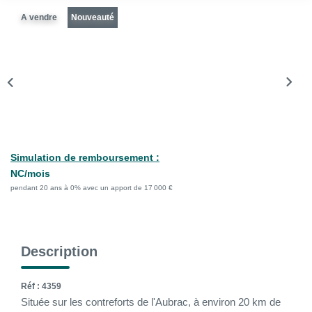
La Gestion Locative
A vendre
Nouveauté
L'assurance
Nos Biens Loués
SYNDIC
À PROPOS DE NOUS
Simulation de remboursement :
NC/mois
Nos Agences
pendant 20 ans à 0% avec un apport de 17 000 €
Notre Équipe
Nos Témoignages
Nous Soutenons
Description
Nos Actualités
Réf : 4359
Nous Rejoindre
Située sur les contreforts de l'Aubrac, à environ 20 km de