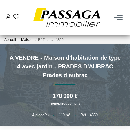
NOS BIENS
Accueil
Maison
Référence 4359
À La Vente
À La Location
A VENDRE - Maison d'habitation de type
4 avec jardin - PRADES D'AUBRAC
VENDRE
Prades d aubrac
Estimation
170 000 €
Nos Biens Vendus
honoraires compris
4
pièce(s)
•
119
m²
•
Réf : 4359
FAIRE GÉRER