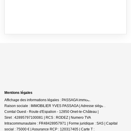
Mentions légales
Affichage des informations légales : PASSAGA immobilier - Onet-le-Château |
Raison sociale : IMMOBILIER YVES PASSAGA | Adresse siège social : Le
Comtal Ouest - Route d'Espalion - 12850 Onet-le-Château |
Siret : 42895797100081 | RCS : RODEZ | Numero TVA
Intracommunautaire : FR48428957971 | Forme juridique : SAS | Capital
social : 75000 € | Assurance RCP : 120317405 |
Carte T :