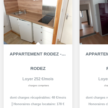
APPARTEMENT RODEZ - 1 PIÈCE(S) - 23.15 M²
RODEZ
Loyer 252 €/mois
Loye
charges comprises
cha
dont charges récupérables: 48 €/mois
dont charges r
|
Honoraires charge locataire: 178 €
Honoraires ch