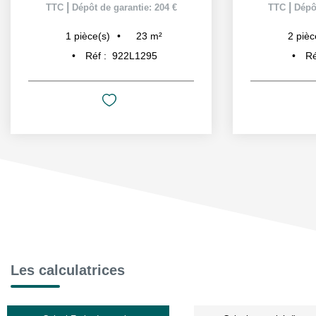
|
|
TTC
Dépôt de garantie: 204 €
TTC
Dépôt
23
m²
1
pièce(s)
2
pièc
Réf :
922L1295
Ré
Les calculatrices