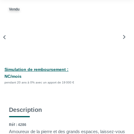
La Gestion Locative
Vendu
L'assurance
Nos Biens Loués
SYNDIC
À PROPOS DE NOUS
Simulation de remboursement :
Nos Agences
NC/mois
pendant 20 ans à 0% avec un apport de 19 000 €
Notre Équipe
Nos Témoignages
Nous Soutenons
Description
Nos Actualités
Nous Rejoindre
Réf : 4286
Amoureux de la pierre et des grands espaces, laissez-vous