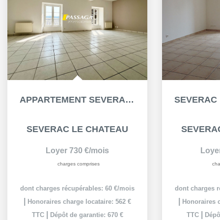
SEVERAC LE CHÂTEAU : T3 DUPLEX TRAVERSANT & LUMINEUX DE...
SEVERAC LE CHATEAU
SEVERA
Loyer 540 €/mois
Loye
charges comprises
cha
dont charges récupérables: 50 €/mois
dont charges r
|
|
Honoraires charge locataire: 402 €
Honoraires c
|
|
TTC
Dépôt de garantie: 490 €
TTC
Dépôt