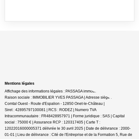
Mentions légales
Affichage des informations légales : PASSAGA immobilier - Onet-le-Château |
Raison sociale : IMMOBILIER YVES PASSAGA | Adresse siège social : Le
Comtal Ouest - Route d'Espalion - 12850 Onet-le-Château |
Siret : 42895797100081 | RCS : RODEZ | Numero TVA
Intracommunautaire : FR48428957971 | Forme juridique : SAS | Capital
social : 75000 € | Assurance RCP : 120317405 |
Carte T :
12022016000005371 délivrée le 30 avril 2025 | Date de délivrance : 2000-
01-01 | Lieu de délivrance : Cité de l'Entreprise et de la Formation 5, Rue de