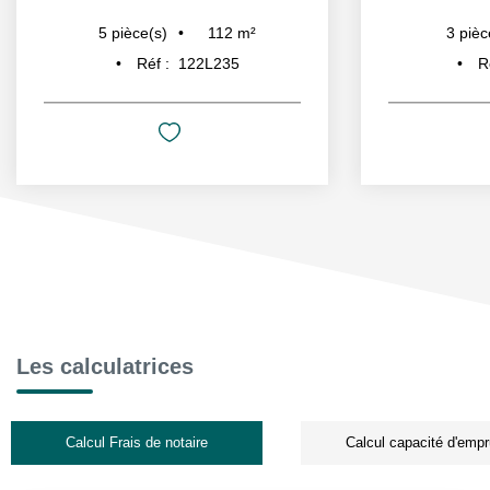
71
m²
3
pièce(s)
3
pièc
Réf :
812L1136
Ré
Les calculatrices
Calcul Frais de notaire
Calcul capacité d'empr