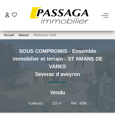
NOS BIENS
Accueil
Maison
Référence 4286
À La Vente
À La Location
SOUS COMPROMIS - Ensemble
immobilier et terrain - ST AMANS DE
VENDRE
VARES
Severac d aveyron
Estimation
Nos Biens Vendus
Vendu
4
pièce(s)
•
115
m²
•
Réf : 4286
FAIRE GÉRER