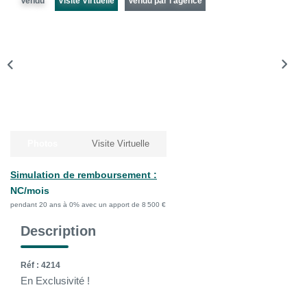
Vendu
Visite Virtuelle
Vendu par l'agence
La Gestion Locative
L'assurance
Nos Biens Loués
SYNDIC
À PROPOS DE NOUS
Photos
Visite Virtuelle
Nos Agences
Simulation de remboursement :
NC/mois
Notre Équipe
pendant 20 ans à 0% avec un apport de 8 500 €
Nos Témoignages
Description
Nous Soutenons
Nos Actualités
Réf : 4214
En Exclusivité !
Nous Rejoindre