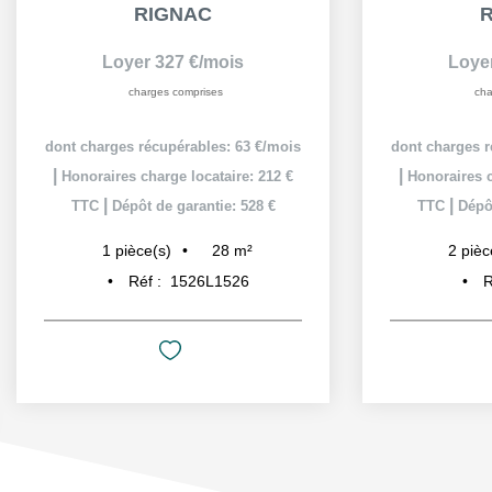
RIGNAC
Loyer 327 €/mois
Loye
charges comprises
cha
dont charges récupérables: 63 €/mois
dont charges r
|
|
Honoraires charge locataire: 212 €
Honoraires c
|
|
TTC
Dépôt de garantie: 528 €
TTC
Dépôt
28
m²
1
pièce(s)
2
pièc
Réf :
1526L1526
R