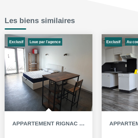
Les biens similaires
Exclusif
Exclusif
Loue par l'agence
Au co
APPARTEMENT RIGNAC 1 PIÈCE(S) MEUBLÉ DE 27.54 M²