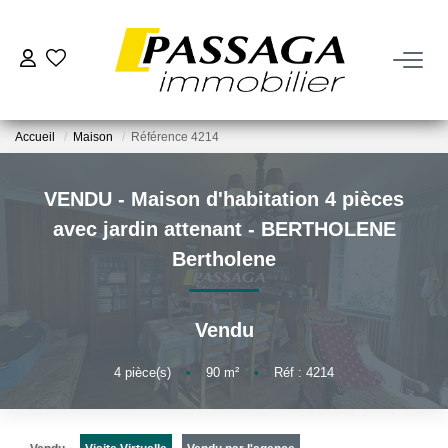
NOS BIENS
Accueil
Maison
Référence 4214
À La Vente
À La Location
VENDU - Maison d'habitation 4 pièces
avec jardin attenant - BERTHOLENE
VENDRE
Bertholene
Estimation
Vendu
Nos Biens Vendus
4
pièce(s)
•
90
m²
•
Réf : 4214
FAIRE GÉRER