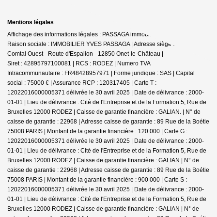
Mentions légales
Affichage des informations légales : PASSAGA immobilier - Onet-le-Château |
Raison sociale : IMMOBILIER YVES PASSAGA | Adresse siège social : Le
Comtal Ouest - Route d'Espalion - 12850 Onet-le-Château |
Siret : 42895797100081 | RCS : RODEZ | Numero TVA
Intracommunautaire : FR48428957971 | Forme juridique : SAS | Capital
social : 75000 € | Assurance RCP : 120317405 |
Carte T :
12022016000005371 délivrée le 30 avril 2025 | Date de délivrance : 2000-
01-01 | Lieu de délivrance : Cité de l'Entreprise et de la Formation 5, Rue de
Bruxelles 12000 RODEZ | Caisse de garantie financière : GALIAN. | N° de
caisse de garantie : 22968 | Adresse caisse de garantie : 89 Rue de la Boétie
75008 PARIS | Montant de la garantie financière : 120 000 | Carte G :
12022016000005371 délivrée le 30 avril 2025 | Date de délivrance : 2000-
01-01 | Lieu de délivrance : Cité de l'Entreprise et de la Formation 5, Rue de
Bruxelles 12000 RODEZ | Caisse de garantie financière : GALIAN | N° de
caisse de garantie : 22968 | Adresse caisse de garantie : 89 Rue de la Boétie
75008 PARIS | Montant de la garantie financière : 900 000 | Carte S :
12022016000005371 délivrée le 30 avril 2025 | Date de délivrance : 2000-
01-01 | Lieu de délivrance : Cité de l'Entreprise et de la Formation 5, Rue de
Bruxelles 12000 RODEZ | Caisse de garantie financière : GALIAN | N° de