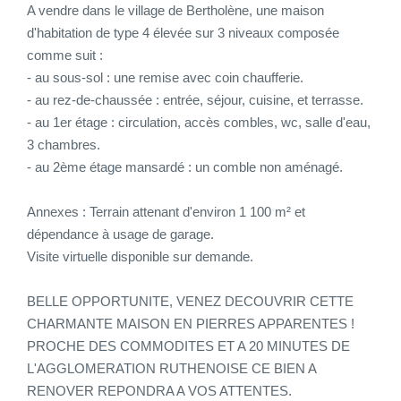
A vendre dans le village de Bertholène, une maison
d'habitation de type 4 élevée sur 3 niveaux composée
CONTACT
comme suit :
- au sous-sol : une remise avec coin chaufferie.
CONNEXION
- au rez-de-chaussée : entrée, séjour, cuisine, et terrasse.
- au 1er étage : circulation, accès combles, wc, salle d'eau,
3 chambres.
- au 2ème étage mansardé : un comble non aménagé.
Annexes : Terrain attenant d'environ 1 100 m² et
dépendance à usage de garage.
Visite virtuelle disponible sur demande.
BELLE OPPORTUNITE, VENEZ DECOUVRIR CETTE
CHARMANTE MAISON EN PIERRES APPARENTES !
PROCHE DES COMMODITES ET A 20 MINUTES DE
L'AGGLOMERATION RUTHENOISE CE BIEN A
RENOVER REPONDRA A VOS ATTENTES.