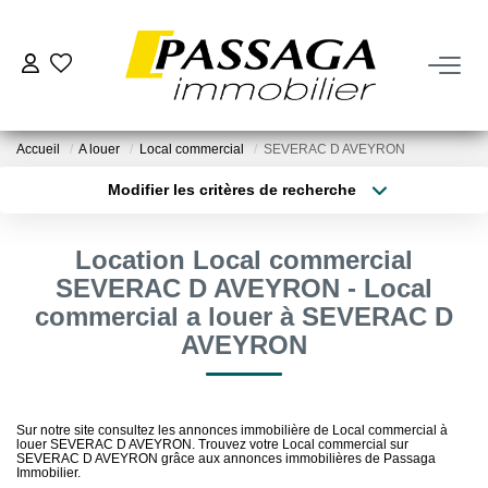
NOS BIENS
Accueil
A louer
Local commercial
SEVERAC D AVEYRON
À La Vente
Modifier les critères de recherche
À La Location
Type de transaction
Localisation
Acheter
Localisation
Location Local commercial
Type de bien
VENDRE
Sélectionnez...
Surface min
SEVERAC D AVEYRON - Local
commercial a louer à SEVERAC D
Estimation
Plus de critères
Budget max
AVEYRON
Nos Biens Vendus
Créer une alerte
Sur notre site consultez les annonces immobilière de Local commercial à
FAIRE GÉRER
louer SEVERAC D AVEYRON. Trouvez votre Local commercial sur
SEVERAC D AVEYRON grâce aux annonces immobilières de Passaga
Immobilier.