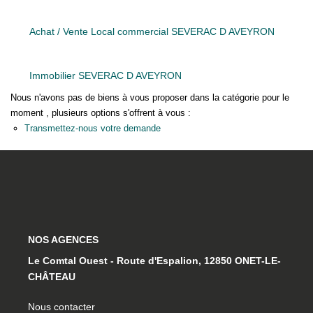
La Gestion Locative
L'assurance
Achat / Vente Local commercial SEVERAC D AVEYRON
Nos Biens Loués
Immobilier SEVERAC D AVEYRON
Nous n'avons pas de biens à vous proposer dans la catégorie pour le
SYNDIC
moment , plusieurs options s'offrent à vous :
Transmettez-nous votre demande
À PROPOS DE NOUS
Nos Agences
Notre Équipe
Nos Témoignages
NOS AGENCES
Nous Soutenons
Le Comtal Ouest - Route d'Espalion, 12850 ONET-LE-
Nos Actualités
CHÂTEAU
Nous Rejoindre
Nous contacter