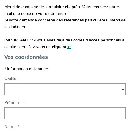
La Gestion Locative
Merci de compléter le formulaire ci-après. Vous recevrez par e-
L'assurance
mail une copie de votre demande.
Si votre demande concerne des références particulières, merci de
Nos Biens Loués
les indiquer.
IMPORTANT :
Si vous avez déjà des codes d'accés personnels à
SYNDIC
ce site, identifiez-vous en cliquant
ici
Vos coordonnées
À PROPOS DE NOUS
* Information obligatoire
Nos Agences
Civilité :
Notre Équipe
Nos Témoignages
Nous Soutenons
Prénom :
*
Nos Actualités
Nous Rejoindre
Nom :
*