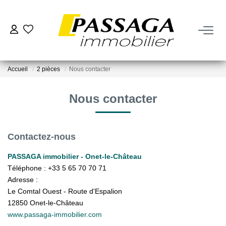
NOS BIENS
Accueil
2 pièces
Nous contacter
À La Vente
À La Location
Nous contacter
VENDRE
Contactez-nous
Estimation
PASSAGA immobilier - Onet-le-Château
Téléphone :
+33 5 65 70 70 71
Nos Biens Vendus
Adresse :
Le Comtal Ouest - Route d'Espalion
12850
Onet-le-Château
FAIRE GÉRER
www.passaga-immobilier.com