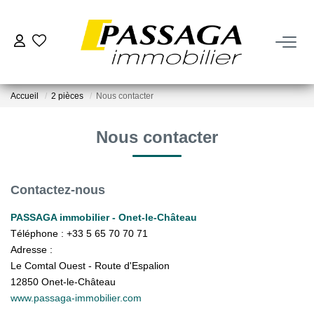
NOS BIENS
Accueil
2 pièces
Nous contacter
À La Vente
À La Location
Nous contacter
VENDRE
Contactez-nous
Estimation
PASSAGA immobilier - Onet-le-Château
Téléphone :
+33 5 65 70 70 71
Nos Biens Vendus
Adresse :
Le Comtal Ouest - Route d'Espalion
12850
Onet-le-Château
FAIRE GÉRER
www.passaga-immobilier.com