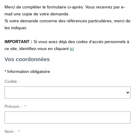
La Gestion Locative
Merci de compléter le formulaire ci-après. Vous recevrez par e-
L'assurance
mail une copie de votre demande.
Si votre demande concerne des références particulières, merci de
Nos Biens Loués
les indiquer.
IMPORTANT :
Si vous avez déjà des codes d'accés personnels à
SYNDIC
ce site, identifiez-vous en cliquant
ici
Vos coordonnées
À PROPOS DE NOUS
* Information obligatoire
Nos Agences
Civilité :
Notre Équipe
Nos Témoignages
Nous Soutenons
Prénom :
*
Nos Actualités
Nous Rejoindre
Nom :
*